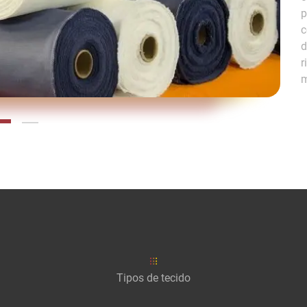
p
c
d
r
m
Tipos de tecido