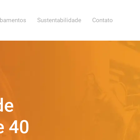
bamentos
Sustentabilidade
Contato
de
e 40