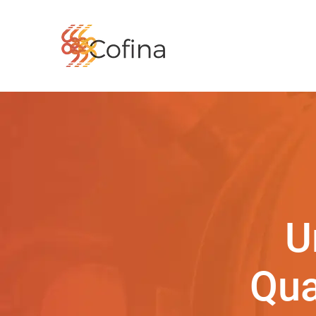
U
Qua