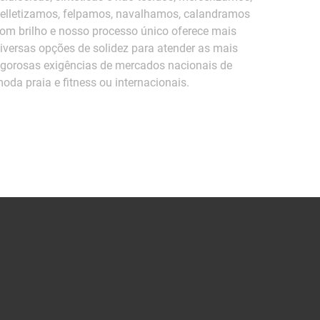
elletizamos, felpamos, navalhamos, calandramos
om brilho e nosso processo único oferece mais
iversas opções de solidez para atender as mais
igorosas exigências de mercados nacionais de
oda praia e fitness ou internacionais.