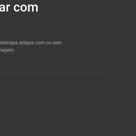
har com
 estamapa artigos com ou sem
imagem.