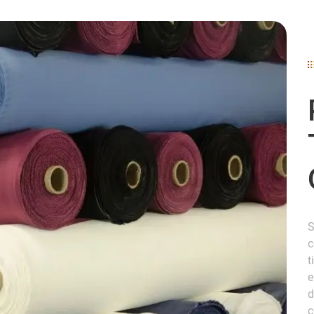
S
c
t
e
d
c