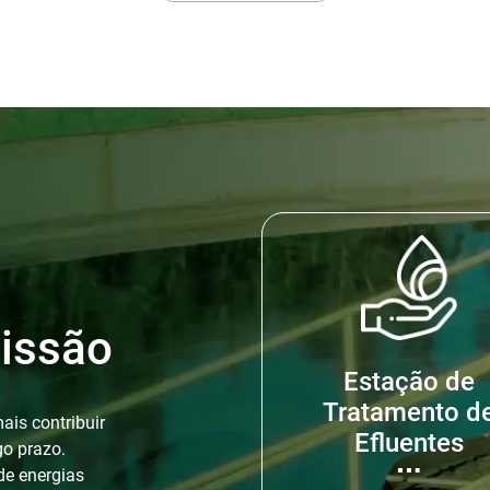
issão
Estação de
Tratamento d
is contribuir
Efluentes
go prazo.
de energias