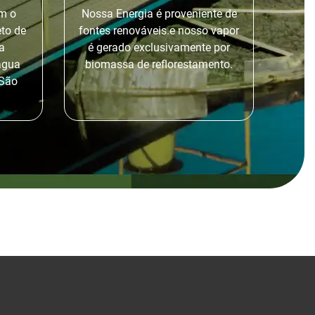
m o
Nossa Energia é proveniente de
to de
fontes renováveis.e nosso vapor
a
é gerado exclusivamente por
 água
biomassa de reflorestamento.
 São