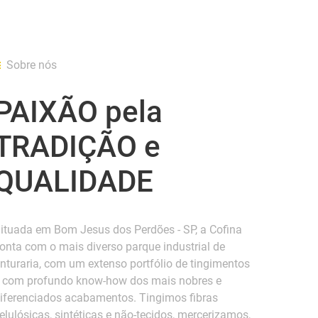
Sobre nós
PAIXÃO pela
TRADIÇÃO e
QUALIDADE
ituada em Bom Jesus dos Perdões - SP, a Cofina
onta com o mais diverso parque industrial de
inturaria, com um extenso portfólio de tingimentos
 com profundo know-how dos mais nobres e
iferenciados acabamentos. Tingimos fibras
elulósicas, sintéticas e não-tecidos, mercerizamos,